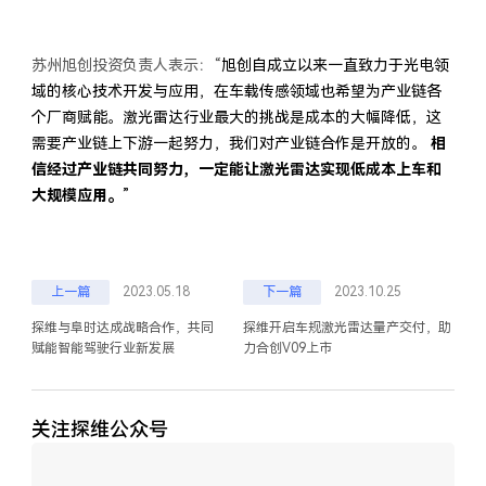
苏州旭创投资负责人表示：“
旭创自成立以来一直致力于光电领
域的核心技术开发与应用，在车载传感领域也希望为产业链各
个厂商赋能。激光雷达行业最大的挑战是成本的大幅降低，这
需要产业链上下游一起努力，我们对产业链合作是开放的。
相
信经过产业链共同努力，一定能让激光雷达实现低成本上车和
大规模应用。
”
上一篇
2023.05.18
下一篇
2023.10.25
探维与阜时达成战略合作，共同
探维开启车规激光雷达量产交付，助
赋能智能驾驶行业新发展
力合创V09上市
关注探维公众号