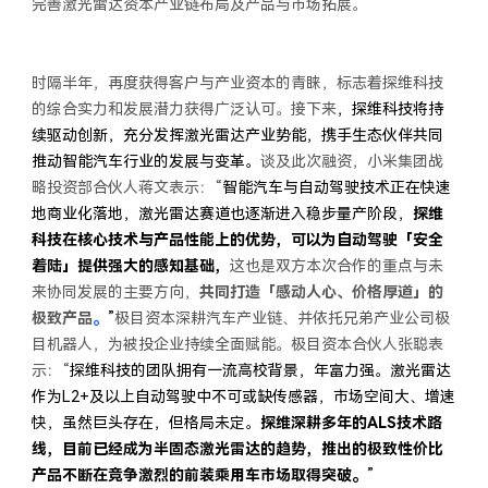
完善激光雷达资本产业链布局及产品与市场拓展。
时隔半年，再度获得客户与产业资本的青睐，标志着探维科技
的综合实力和发展潜力获得广泛认可。接下来
，探维科技将持
续驱动创新，充分发挥激光雷达产业势能，携手生态伙伴共同
推动智能汽车行业的发展与变革。
谈及此次融资，小米集团战
略投资部合伙人蒋文表示：“
智能汽车与自动驾驶技术正在快速
地商业化落地，激光雷达赛道也逐渐进入稳步量产阶段，
探维
科技在核心技术与产品性能上的优势，可以为自动驾驶「安全
着陆」提供强大的感知基础，
这也是双方本次合作的重点与未
来协同发展的主要方向，
共同打造「感动人心、价格厚道」的
极致产品
。
”
极目资本深耕汽车产业链、并依托兄弟产业公司极
目机器人，为被投企业持续全面赋能。极目资本合伙人张聪表
示：“
探维科技的团队拥有一流高校背景，年富力强。激光雷达
作为L2+及以上自动驾驶中不可或缺传感器，市场空间大、增速
快，虽然巨头存在，但格局未定。
探维深耕多年的ALS技术路
线，目前已经成为半固态激光雷达的趋势，推出的极致性价比
产品不断在竞争激烈的前装乘用车市场取得突破。
”